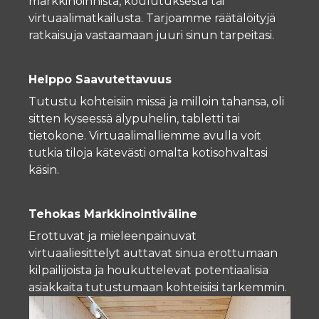
markkinoinnista, koulutuksesta tai
virtuaalimatkailusta. Tarjoamme räätälöityjä
ratkaisuja vastaamaan juuri sinun tarpeitasi.
Helppo Saavutettavuus
Tutustu kohteisiin missä ja milloin tahansa, oli
sitten kyseessä älypuhelin, tabletti tai
tietokone. Virtuaalimalliemme avulla voit
tutkia tiloja kätevästi omalta kotisohvaltasi
käsin.
Tehokas Markkinointiväline
Erottuvat ja mieleenpainuvat
virtuaaliesittelyt auttavat sinua erottumaan
kilpailijoista ja houkuttelevat potentiaalisia
asiakkaita tutustumaan kohteisiisi tarkemmin.