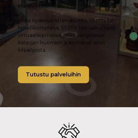
etäisyydestä.
Olipa kyseessä sitten asunto, liiketila tai
hotellikompleksi, SEIPIX luo vaikuttavia
virtuaalikierroksia, jotka vangitsevat
katsojan huomion ja erottavat sinut
kilpailijoista.
Tutustu palveluihin