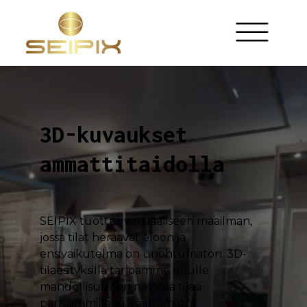
3D-kuvaukset
ammattitaidolla
SEIPIX tuottaa virtuaaliseen maailman,
jossa tilat heräävät eloon ja
ensivaikutelma on unohtumaton. 3D-
tilaesityksillä tarjoamme sinulle
mahdollisuuden näyttää tilasi
parhaimmillaan, välittämättä